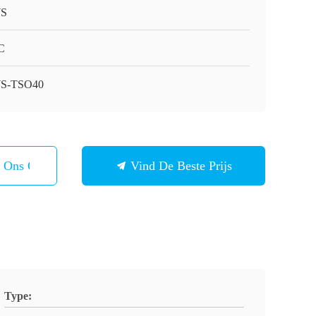
S
C
S-TSO40
t Ons Op
Vind De Beste Prijs
Type: