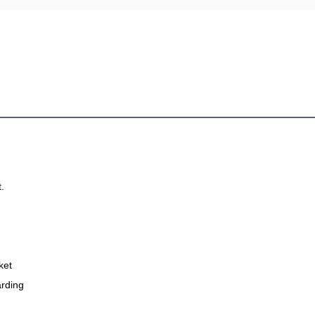
t.
ket
rding