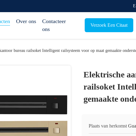
E
ucten
Over ons
Contacteer
Verzoek Een Citaat
ons
 kantoor bureau railsoket Intelligent railsysteem voor op maat gemaakte onders
Elektrische aa
railsoket Inte
gemaakte ond
Plaats van herkomst
Gua