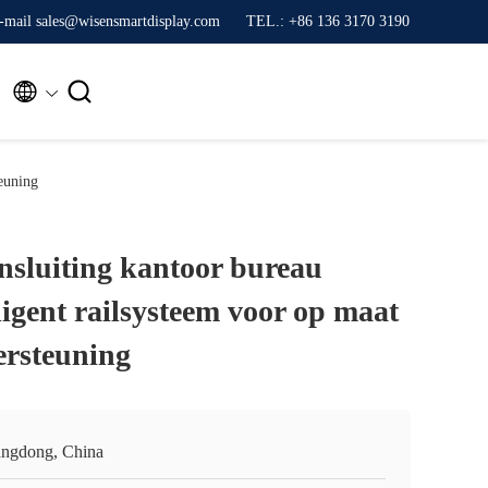
-mail sales@wisensmartdisplay.com
TEL.: +86 136 3170 3190


teuning
nsluiting kantoor bureau
lligent railsysteem voor op maat
ersteuning
ngdong, China