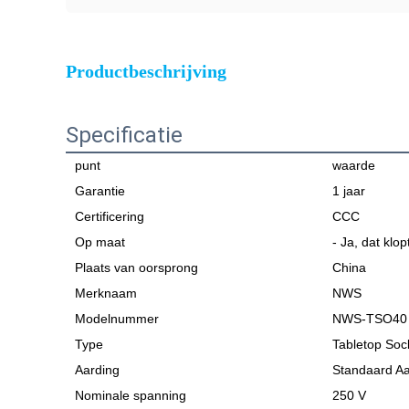
Productbeschrijving
Specificatie
punt
waarde
Garantie
1 jaar
Certificering
CCC
Op maat
- Ja, dat klop
Plaats van oorsprong
China
Merknaam
NWS
Modelnummer
NWS-TSO40
Type
Tabletop Soc
Aarding
Standaard Aa
Nominale spanning
250 V