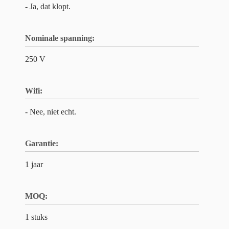
- Ja, dat klopt.
Nominale spanning:
250 V
Wifi:
- Nee, niet echt.
Garantie:
1 jaar
MOQ:
1 stuks