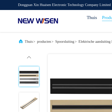
Dongguan Xin Huaisen Electronic Technology Company Limited
Thuis
Prod
Thuis
>
producten
>
Spoorsluiting
>
Elektrische aansluiting